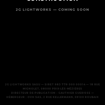
2G LIGHTWORKS — COMING SOON
2G LIGHTWORKS SASU — SIRET 983 779 000 00014 — 18 RUE
MIGNOLET, 08000 PRIX-LÈS-MÉZIÈRES
DIRECTEUR DE PUBLICATION : GAUTHIER GUERISSE —
HÉBERGEUR : OVH SAS, 2 RUE KELLERMANN, 59100 ROUBAIX